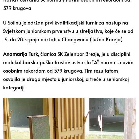
579 krugova
U Solinu je održan prvi kvalifikacijski turnir za nastup na
Svjetskom juniorskom prvenstvu u streljaštvu, koje će se od
14. do 28. srpnja održati u Changwonu (Južna Koreja).
Anamarija Turk
, članica SK Zelenbor Brezje, je u disciplini
malokalibarska puška trostav ostvarila “A” normu s novim
osobnim rekordom od 579 krugova. Tim rezultatom
osvojila je drugo mjesto u juniorskoj, a treće u seniorskoj
kategoriji.