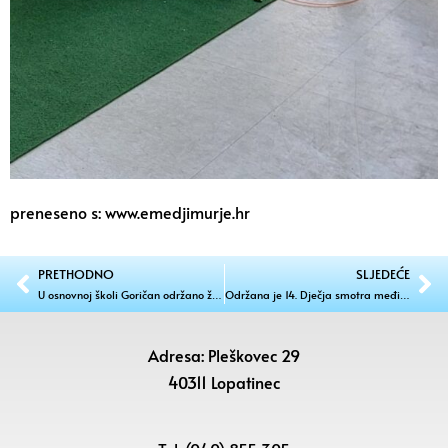
preneseno s: www.emedjimurje.hr
PRETHODNO
SLJEDEĆE
U osnovnoj školi Goričan održano županijsko natjecanje” SIGURNO U PROMETU 2023.”
Održana je 14. Dječja smotra međimurskih popevki
Adresa: Pleškovec 29
40311 Lopatinec