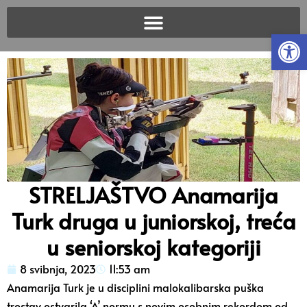
Open
STRELJAŠTVO Anamarija
Turk druga u juniorskoj, treća
u seniorskoj kategoriji
8 svibnja, 2023
11:53 am
Anamarija Turk je u disciplini malokalibarska puška
trostav ostvarila ‘A’ normu s novim osobnim rekordom od