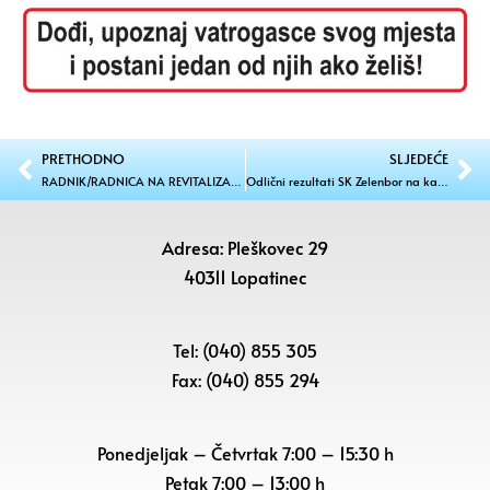
PRETHODNO
SLJEDEĆE
RADNIK/RADNICA NA REVITALIZACIJI JAVNIH POVRŠINA – JAVNI RAD
Odlični rezultati SK Zelenbor na kadetskom državnom prvenstvu
Adresa: Pleškovec 29
40311 Lopatinec
Tel: (040) 855 305
Fax: (040) 855 294
Ponedjeljak – Četvrtak 7:00 – 15:30 h
Petak
7:00 – 13:00 h