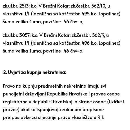
zk.ul.br. 2513; k.o. V Brežni Kotar; zk.čest.br. 562/10, u
vlasništvu 1/1 (identična sa kat.čest.br. 495 k.o. Lopatinec)
šuma velika šuma, površine 146 čhv-a,
zk.ul.br. 3057; k.o. V Brežni Kotar; zk.čest.br. 562/9, u
vlasništvu 1/1 (identična sa kat.čest.br. 496 k.o. Lopatinec)
šuma velika šuma, površine 146 čhv-a.
2. Uvjeti za kupnju nekretnina:
Pravo na kupnju predmetnih nekretnina imaju svi
punoljetni državljani Republike Hrvatske i pravne osobe
registrirane u Republici Hrvatskoj, a strane osobe (fizičke i
pravne) ukoliko ispunjavaju zakonom propisane
pretpostavke za stjecanje prava vlasništva u RH.