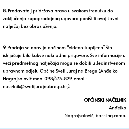
8.
Prodavatelj pridržava pravo u svakom trenutku do
zaključenja kupoprodajnog ugovora poništiti ovaj Javni
natječaj bez obrazloženja.
9.
Prodaja se obavlja načinom “viđeno-kupljeno” što
isključuje bilo kakve naknadne prigovore. Sve informacije u
vezi predmetnog natječaja mogu se dobiti u Jedinstvenom
upravnom odjelu Općine Sveti Juraj na Bregu (Anđelko
Nagrajsalović mob. 098/473-829, email:
nacelnik@svetijurajnabregu.hr
).
OPĆINSKI NAČELNIK
Anđelko
Nagrajsalović, bacc.ing.comp.