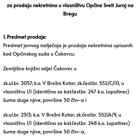
za prodaju nekretnina u vlasništvu Općine Sveti Juraj na
Bregu
1. Predmet prodaje:
Predmet javnog natječaja je prodaja nekretnina upisanih
kod Općinskog suda u Čakovcu:
Zemljišno knjižni odjel Čakovec u
zk.ul.br. 3057; k.o. V Brežni Kotar; zk.čest.br. 552/C/10, u
vlasništvu 1/1 (identična sa kat.čest.br. 247 k.o. Lopatinec)
šuma duge njive, površine 50 čhv-a i
zk.ul.br. 2513; k.o. V Brežni Kotar; zk.čest.br. 552/A/9, u
vlasništvu 1/1 (identična sa kat.čest.br. 248 k.o. Lopatinec)
šuma duge njive, površine 50 čhv-a,