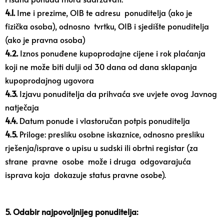
4.1.
Ime i prezime, OIB te adresu ponuditelja (ako je
fizička osoba), odnosno tvrtku, OIB i sjedište ponuditelja
(ako je pravna osoba)
4.2.
Iznos ponuđene kupoprodajne cijene i rok plaćanja
koji ne može biti dulji od 30 dana od dana sklapanja
kupoprodajnog ugovora
4.3.
Izjavu ponuditelja da prihvaća sve uvjete ovog Javnog
natječaja
4.4.
Datum ponude i vlastoručan potpis ponuditelja
4.5.
Priloge: presliku osobne iskaznice, odnosno presliku
rješenja/isprave o upisu u sudski ili obrtni registar (za
strane pravne osobe može i druga odgovarajuća
isprava koja dokazuje status pravne osobe).
5. Odabir najpovoljnijeg ponuditelja: