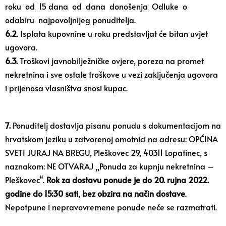
roku od 15 dana od dana donošenja Odluke o
odabiru najpovoljnijeg ponuditelja.
6.2
. Isplata kupovnine u roku predstavljat će bitan uvjet
ugovora.
6.3.
Troškovi javnobilježničke ovjere, poreza na promet
nekretnina i sve ostale troškove u vezi zaključenja ugovora
i prijenosa vlasništva snosi kupac.
7.
Ponuditelj dostavlja pisanu ponudu s dokumentacijom na
hrvatskom jeziku u zatvorenoj omotnici na adresu: OPĆINA
SVETI JURAJ NA BREGU, Pleškovec 29, 40311 Lopatinec, s
naznakom: NE OTVARAJ „Ponuda za kupnju nekretnina –
Pleškovec“.
Rok za dostavu ponude je do 20. rujna 2022.
godine do 15:30 sati
,
bez obzira na način dostave
.
Nepotpune i nepravovremene ponude neće se razmatrati.