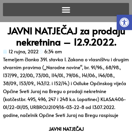
Open
JAVNI NATJEČAJ za prodaju
nekretnina – 12.9.2022.
12 rujna, 2022
6:34 am
Temeljem članka 391. stavka 1. Zakona o vlasništvu i drugim
stvarnim pravima („Narodne novine“, br. 91/96., 68/98.,
137/99., 22/00., 73/00., 114/01., 79/06., 141/06., 146/08.,
38/09., 153/09., 143/12. i 152/14.) i Odluke Općinskog vijeća
Općine Sveti Juraj na Bregu o prodaji nekretnine
(kat.čest.br. 495, 496, 247 i 248 k.o. Lopatinec) KLASA:406-
01/22-01/05, URBROJ:2109/16-03-22-8 od 13.07.2022.
godine, načelnik Općine Sveti Juraj na Bregu raspisuje
JAVNI NATJEČAJ