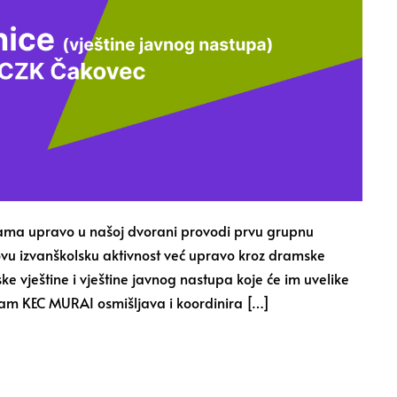
cama upravo u našoj dvorani provodi prvu grupnu
ovu izvanškolsku aktivnost već upravo kroz dramske
ske vještine i vještine javnog nastupa koje će im uvelike
ram KEC MURAI osmišljava i koordinira […]