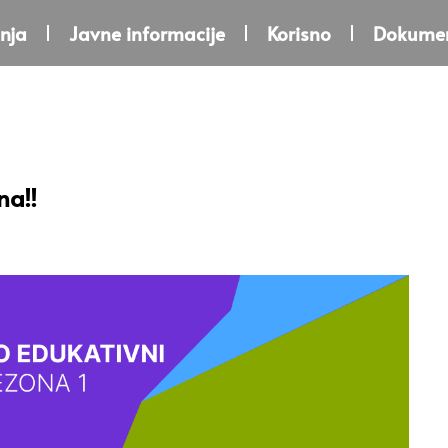
nja
Javne informacije
Korisno
Dokumen
na!!