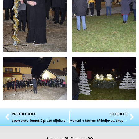
PRETHODNO
SLJEDEĆE
Spomenka Tomašić pruža utjehu onima koji se bore s najtežim bolestima
Advent u Malom Mihaljevcu: Skupili 7700 kuna za liječenje djevojčice Kiare Goršić!
Adresa: Pleškovec 29