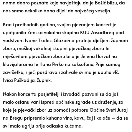
nama dobro poznate koje navještaju da je Božić blizu, da
nas samo nekoliko dana dijeli do najvećeg veselja.
Kao i prethodnih godina, svojim pjevanjem koncert je
upotpunila Ženska vokalna skupina KUU Zasadbreg pod
vodstvom Ivane Tkalec. Glazbena pratnja dječjem župnom
zboru, muškoj vokalnoj skupini pjevačkog zbora te
mješovitom pjevačkom zboru bila je Jelena Horvat na
klavijaturama te Hana Perko na saksofonu. Prije samog
završetka, riječi pozdrava i zahvale svima je uputio vlč.
Ivica Puškadija, župnik.
Nakon koncerta posjetitelji i izvođači pozvani su da još
malo ostanu vani ispred općinske zgrade uz druženje, za
koje je pjevački zbor uz pomoć i potporu Općine Sveti Juraj
na Bregu pripremio kuhano vino, kavu, čaj i kolače – da se
svi malo ugriju prije odlaska kućama.