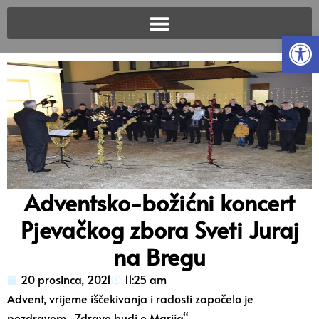
Open
Adventsko-božićni koncert
Pjevačkog zbora Sveti Juraj
na Bregu
20 prosinca, 2021
11:25 am
Advent, vrijeme iščekivanja i radosti započelo je
pozdravom „Zdravo budi o Marija“.