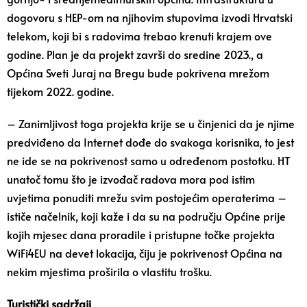
dogovoru s HEP-om na njihovim stupovima izvodi Hrvatski
telekom, koji bi s radovima trebao krenuti krajem ove
godine. Plan je da projekt završi do sredine 2023., a
Općina Sveti Juraj na Bregu bude pokrivena mrežom
tijekom 2022. godine.
– Zanimljivost toga projekta krije se u činjenici da je njime
predviđeno da Internet dođe do svakoga korisnika, to jest
ne ide se na pokrivenost samo u određenom postotku. HT
unatoč tomu što je izvođač radova mora pod istim
uvjetima ponuditi mrežu svim postojećim operaterima –
ističe načelnik, koji kaže i da su na području Općine prije
kojih mjesec dana proradile i pristupne točke projekta
WiFi4EU na devet lokacija, čiju je pokrivenost Općina na
nekim mjestima proširila o vlastitu trošku.
Turistički sadržaji