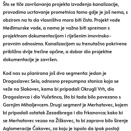
Što se tiče završavanja projekta izvođenja kanalizacije,
provodimo ucrtavanje prometnica tamo gdje je još nema, s
obzirom na to da vlasništvo mora biti čisto. Projekt vode
Međimurske vode, a nama je važno biti spreman s
projektnom dokumentacijom i riješenim imovinsko-
pravnim odnosima. Kanalizacijom su trenutačno pokrivene
približno dvije trećine općine, a dobar dio projektne
dokumentacije je završen.
Kod nas su planirana još dva segmenta: jedan je
Dragoslavec Selo, odnosno prepumpna stanica koja se
veže na Slakovec, kamo bi pripadali Okrugli Vrh, dio
Dragoslavca i dio Vučetinca, što bi tada bilo povezano s
Gornjim Mihaljevcem. Drugi segment je Merhatovec, kojem
bi pripadali ostatak Zasadbrega i dio Frkanovca; kako bi
se Merhatovec vezao na Žiškovec, to bi zapravo bilo širenje
Aglomeracije Čakovec, za koju je ispalo da ipak postoji