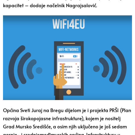
kapacitet – dodaje načelnik Nagrajsalović.
Općina Sveti Juraj na Bregu dijelom je i projekta PRŠI (Plan
razvoja širokopojasne infrastrukture), kojem je nositelj
Grad Mursko Središće, a osim njih uključeno je još sedam
gornjo- i srednjemeđimurskih općina. Infrastrukturu u