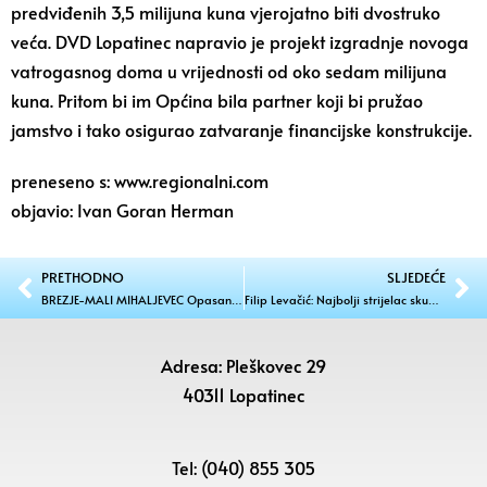
predviđenih 3,5 milijuna kuna vjerojatno biti dvostruko
veća. DVD Lopatinec napravio je projekt izgradnje novoga
vatrogasnog doma u vrijednosti od oko sedam milijuna
kuna. Pritom bi im Općina bila partner koji bi pružao
jamstvo i tako osigurao zatvaranje financijske konstrukcije.
preneseno s: www.regionalni.com
objavio: Ivan Goran Herman
PRETHODNO
SLJEDEĆE
BREZJE-MALI MIHALJEVEC Opasan zavoj bit će proširen!
Filip Levačić: Najbolji strijelac skupine B
Adresa: Pleškovec 29
40311 Lopatinec
Tel: (040) 855 305