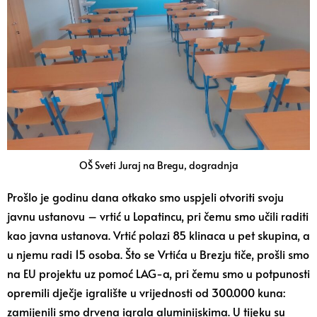
OŠ Sveti Juraj na Bregu, dogradnja
Prošlo je godinu dana otkako smo uspjeli otvoriti svoju
javnu ustanovu – vrtić u Lopatincu, pri čemu smo učili raditi
kao javna ustanova. Vrtić polazi 85 klinaca u pet skupina, a
u njemu radi 15 osoba. Što se Vrtića u Brezju tiče, prošli smo
na EU projektu uz pomoć LAG-a, pri čemu smo u potpunosti
opremili dječje igralište u vrijednosti od 300.000 kuna:
zamijenili smo drvena igrala aluminijskima. U tijeku su