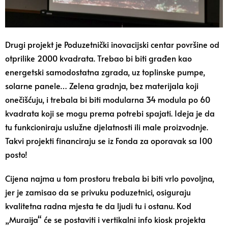
Drugi projekt je Poduzetnički inovacijski centar površine od
otprilike 2000 kvadrata. Trebao bi biti građen kao
energetski samodostatna zgrada, uz toplinske pumpe,
solarne panele… Zelena gradnja, bez materijala koji
onečišćuju, i trebala bi biti modularna 34 modula po 60
kvadrata koji se mogu prema potrebi spajati. Ideja je da
tu funkcioniraju uslužne djelatnosti ili male proizvodnje.
Takvi projekti financiraju se iz Fonda za oporavak sa 100
posto!
Cijena najma u tom prostoru trebala bi biti vrlo povoljna,
jer je zamisao da se privuku poduzetnici, osiguraju
kvalitetna radna mjesta te da ljudi tu i ostanu. Kod
„Murai
j
a“ će se postaviti i vertikalni info kiosk projekta