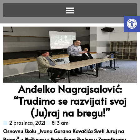
Open
Anđelko Nagrajsalović:
“Trudimo se razvijati svoj
(Ju)raj na bregu!”
2 prosinca, 2021
8:13 am
Osnovnu školu „Ivana Gorana Kovačića Sveti Juraj na
Bregu“ u Pleškovcu s Područnom školom u Zasadbregu