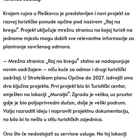
Krajem rujna u Pleškovcu je predstavljen i novi projekt za
razvoj turističke ponude općine pod nazivom „Raj na
bregu“. Projekt uključuje mrežnu stranicu na kojoj turisti na
jednome mjestu mogu dobiti sve relevantne informacije za
planiranje savršenog odmora.
– Mrežna stranica „Raj na bregu“ stalno se nadopunjuje
novim sadržajem – niču kuće za odmor i drugi turistički
sadržaji. U Strateškom planu Općine do 2027. izdvojili smo
dva ključna projekta. Prvi projekt bio bi Turistički centar,
smješten na lokaciji „Murai
j
a“. Zgrada je velika, uz prostor
gdje je bio poljoprivredni dućan, dolje je veliki podrum.
Valja razraditi ideju i napraviti projektnu dokumentaciju,
no bilo bi to nešto u stilu turističkih zajednica.
Ono što će nedostajati su servisne usluge. Na toj lokaciji