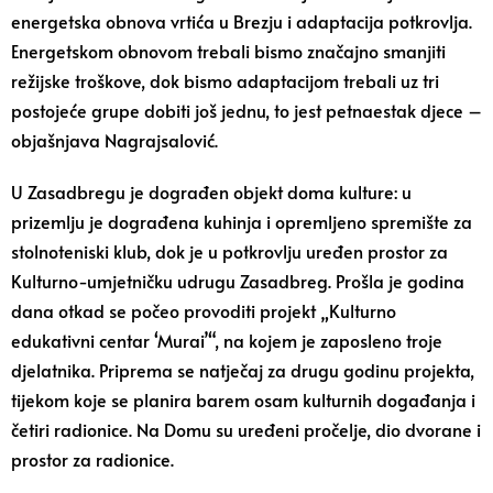
energetska obnova vrtića u Brezju i adaptacija potkrovlja.
Energetskom obnovom trebali bismo značajno smanjiti
režijske troškove, dok bismo adaptacijom trebali uz tri
postojeće grupe dobiti još jednu, to jest petnaestak djece –
objašnjava Nagrajsalović.
U Zasadbregu je dograđen objekt doma kulture: u
prizemlju je dograđena kuhinja i opremljeno spremište za
stolnoteniski klub, dok je u potkrovlju uređen prostor za
Kulturno-umjetničku udrugu Zasadbreg. Prošla je godina
dana otkad se počeo provoditi projekt „Kulturno
edukativni centar ‘Murai’“, na kojem je zaposleno troje
djelatnika. Priprema se natječaj za drugu godinu projekta,
tijekom koje se planira barem osam kulturnih događanja i
četiri radionice. Na Domu su uređeni pročelje, dio dvorane i
prostor za radionice.