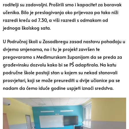
roditelji su zadovoljni. Proširili smo i kapacitet za boravak
učenika. Bilo je preslagivanja oko prijevoza pa tako niži
razredi kreću od 7.30, a viši razredi s odmakom od
jednoga školskog sata.
U Područnoj školi u Zasadbregu zasad nastavu pohađaju u
dvjema smjenama, no i tu je projekt završen te
pregovaramo s Međimurskom županijom da se preda za
građevinsku dozvolu kako bi se PŠ adaptirala. Na katu
područne škole postoji stan u kojem su nekad stanovali
prosvjetari, koji se može preurediti u dvije učionice pa se
nadam da ćemo iduće godine uspjeti iznaći sredstva.