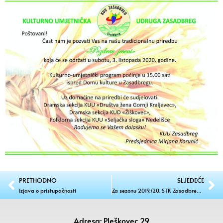
PRETHODNO
SLJEDEĆE
Izjava o pristupačnosti
Za sezonu 2019./20. STK Zasadbreg dobio je dva pehara
Adresa: Pleškovec 29