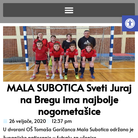
Open
MALA SUBOTICA Sveti Juraj
na Bregu ima najbolje
nogometašice
26 veljače, 2020
12:37 pm
U dvorani OŠ Tomaša Goričanca Mala Subotica održano je
županijsko natjecanje u futsalu za učenice.