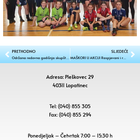
PRETHODNO
SLJEDEĆE
Održana redovna godišnja skupština DVD-a Mali Mihaljevec: ‘Maksimalno smo angažirani na polju protupožarne preventive’
MAŠKORI U AKCIJI Raspjevani i rasplesani jurjevski fašnik
Adresa: Pleškovec 29
40311 Lopatinec
Tel: (040) 855 305
Fax: (040) 855 294
Ponedjeljak – Četvrtak 7:00 – 15:30 h