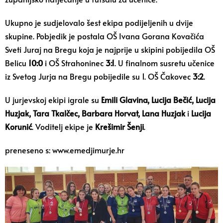
Ukupno je sudjelovalo šest ekipa podijeljenih u dvije
skupine. Pobjedik je postala OŠ Ivana Gorana Kovačića
Sveti Juraj na Bregu koja je najprije u skipini pobijedila OŠ
Belicu
10:0
i OŠ Strahoninec
3:1
. U finalnom susretu učenice
iz Svetog Jurja na Bregu pobijedile su 1. OŠ Čakovec
3:2
.
U jurjevskoj ekipi igrale su
Emili Glavina, Lucija Bečić, Lucija
Huzjak, Tara Tkalčec, Barbara Horvat, Lana Huzjak
i
Lucija
Korunić
. Voditelj ekipe je
Krešimir Šenji
.
preneseno s: www.emedjimurje.hr