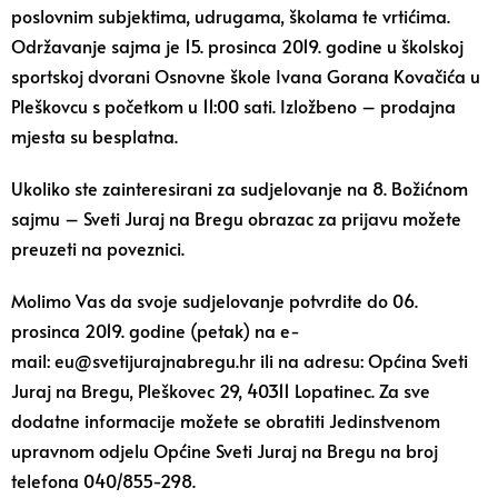
poslovnim subjektima, udrugama, školama te vrtićima.
Održavanje sajma je 15. prosinca 2019. godine u školskoj
sportskoj dvorani Osnovne škole Ivana Gorana Kovačića u
Pleškovcu s početkom u 11:00 sati. Izložbeno – prodajna
mjesta su besplatna.
Ukoliko ste zainteresirani za sudjelovanje na 8. Božićnom
sajmu – Sveti Juraj na Bregu obrazac za prijavu možete
preuzeti na
poveznici
.
Molimo Vas da svoje sudjelovanje potvrdite do 06.
prosinca 2019. godine (petak) na e-
mail:
eu@svetijurajnabregu.hr
ili na adresu: Općina Sveti
Juraj na Bregu, Pleškovec 29, 40311 Lopatinec. Za sve
dodatne informacije možete se obratiti Jedinstvenom
upravnom odjelu Općine Sveti Juraj na Bregu na broj
telefona 040/855-298.