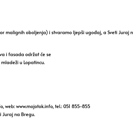
r malignih oboljenja) i stvaramo ljepši ugođaj, a Sveti Juraj
a i fasada održat će se
u mladeži u Lopatincu.
, web: www.mojotok.info, tel.: 051 855-855
i Juraj na Bregu.