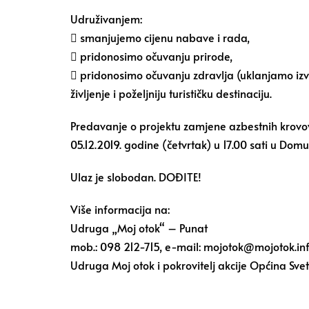
Udruživanjem:
 smanjujemo cijenu nabave i rada,
 pridonosimo očuvanju prirode,
 pridonosimo očuvanju zdravlja (uklanjamo izvo
življenje i poželjniju turističku destinaciju.
Predavanje o projektu zamjene azbestnih krovov
05.12.2019. godine (četvrtak) u 17.00 sati u Dom
Ulaz je slobodan. DOĐITE!
Više informacija na:
Udruga „Moj otok“ – Punat
mob.: 098 212-715, e-mail: mojotok@mojotok.info
Udruga Moj otok i pokrovitelj akcije Općina Svet