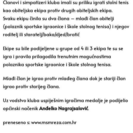
Članovi i simpatizeri kluba imali su priliku igrati stolni tenis
kao obiteljska ekipa protiv drugih obiteljskih ekipa.
Svaku ekipu činila su dva člana – mlađi član obitelji
(polaznik sportske igraonice i škole stolnog tenisa) i njegov
roditelj ili staratelj/baka/djed/bratić
Ekipe su bile podijeljene u grupe od 4 ili 3 ekipa te su se
igra i pravila prilagodila trenutnim mogućnostima
polaznika sportske igraonice i škole stolnog tenisa.
Mlađi član je igrao protiv mlađeg člana dok je stariji član
igrao protiv starijeg člana.
Uz vodstvo kluba uspiješnim igračima medalje je podijelio
općinski načenik
Anđelko Nagrajsalović
.
preneseno s: www.msmreza.com.hr