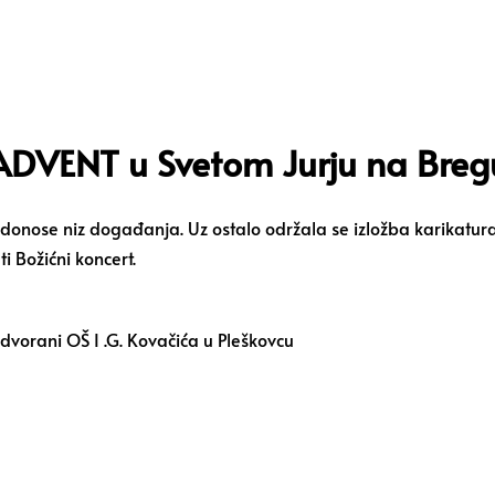
ADVENT u Svetom Jurju na Breg
ose niz događanja. Uz ostalo održala se izložba karikatura, u
i Božićni koncert.
 dvorani OŠ I .G. Kovačića u Pleškovcu