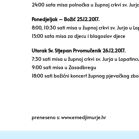
24:00 sata misa polnoćka u župnoj crkvi sv. Jurj
Ponedjeljak – Božić 25.12.2017.
8:00, 10:30 sati misa u župnoj crkvi sv. Jurja u L
15:00 sata misa za djecu i blagoslov djece
Utorak Sv. Stjepan Prvomučenik 26.12.2017.
7:30 sati misa u župnoj crkvi sv. Jurja u Lopatinc
9:00 sati misa u Zasadbregu
18:00 sati božićni koncert župnog pjevačkog zbor
preneseno s: www.emedjimurje.hr