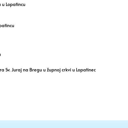
a u Lopatincu
opatincu
u
a Sv. Juraj na Bregu u župnoj crkvi u Lopatinec