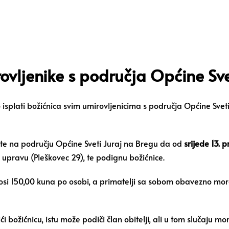
rovljenike s područja Općine Sve
 isplati božićnica svim umirovljenicima s područja Općine Svet
lište na području Općine Sveti Juraj na Bregu da od
srijede 13. 
upravu (Pleškovec 29), te podignu božićnice.
nosi 150,00 kuna po osobi, a primatelji sa sobom obavezno mora
i božićnicu, istu može podiči član obitelji, ali u tom slučaju m