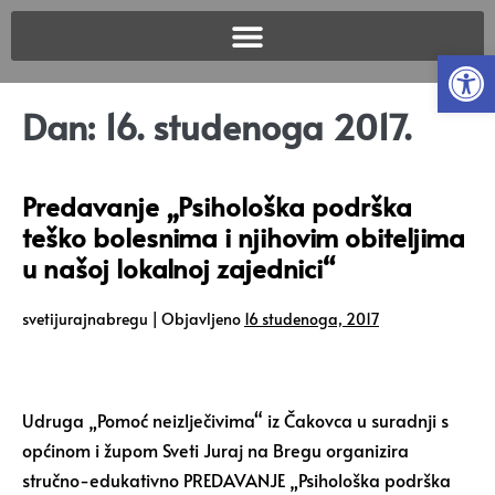
Open
Dan:
16. studenoga 2017.
Predavanje „Psihološka podrška
teško bolesnima i njihovim obiteljima
u našoj lokalnoj zajednici“
svetijurajnabregu
|
Objavljeno
16 studenoga, 2017
Udruga „Pomoć neizlječivima“ iz Čakovca u suradnji s
općinom i župom Sveti Juraj na Bregu organizira
stručno-edukativno PREDAVANJE „Psihološka podrška