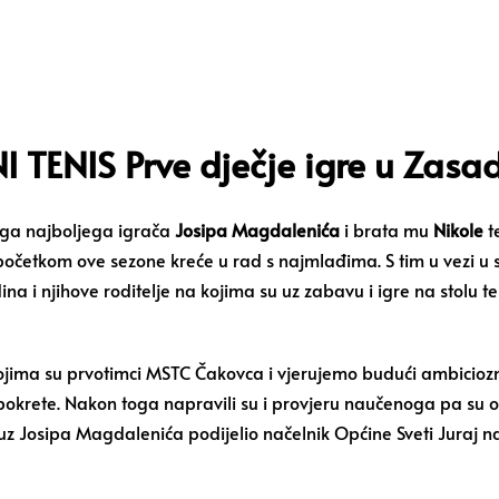
I TENIS Prve dječje igre u Zasa
jega najboljega igrača
Josipa Magdalenića
i brata mu
Nikole
t
 početkom ove sezone kreće u rad s najmlađima. S tim u vezi u
dina i njihove roditelje na kojima su uz zabavu i igre na stolu 
ojima su prvotimci MSTC Čakovca i vjerujemo budući ambiciozni
okrete. Nakon toga napravili su i provjeru naučenoga pa su on
 uz Josipa Magdalenića podijelio načelnik Općine Sveti Juraj 