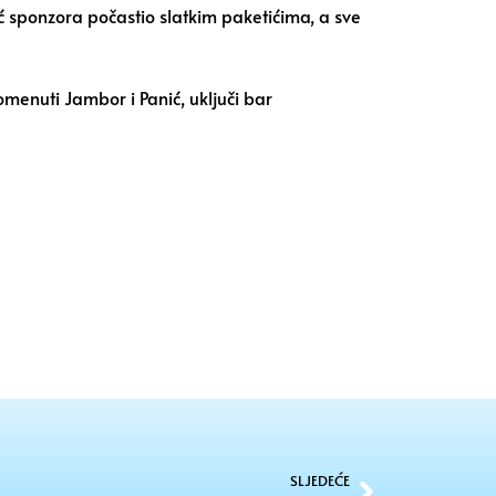
oć sponzora počastio slatkim paketićima, a sve
pomenuti Jambor i Panić, uključi bar
SLJEDEĆE