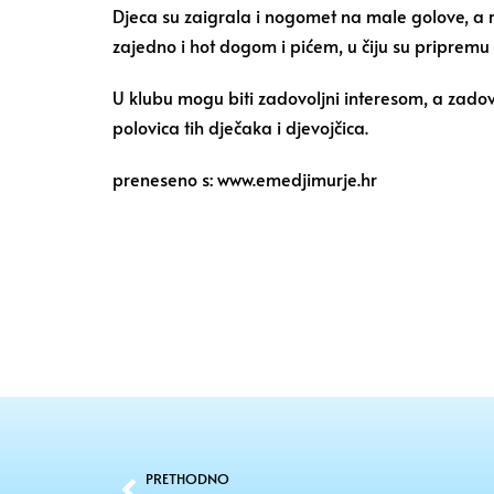
Djeca su zaigrala i nogomet na male golove, a ro
zajedno i hot dogom i pićem, u čiju su pripremu bi
U klubu mogu biti zadovoljni interesom, a zadovol
polovica tih dječaka i djevojčica.
preneseno s: www.emedjimurje.hr
PRETHODNO