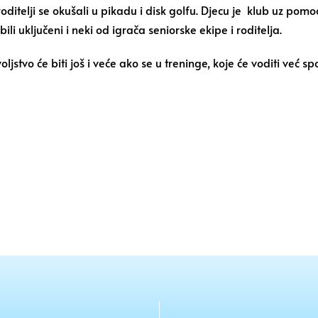
ditelji se okušali u pikadu i disk golfu. Djecu je klub uz pom
li uključeni i neki od igrača seniorske ekipe i roditelja.
jstvo će biti još i veće ako se u treninge, koje će voditi već s