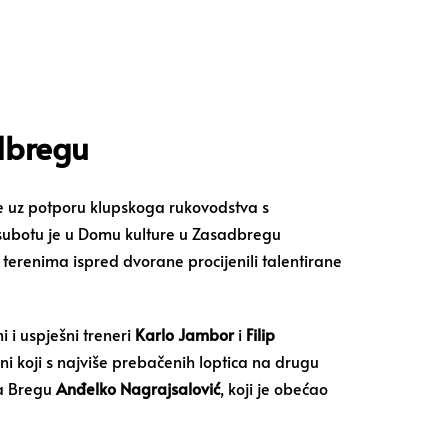
dbregu
e uz potporu klupskoga rukovodstva s
 subotu je u Domu kulture u Zasadbregu
te terenima ispred dvorane procijenili talentirane
 i uspješni treneri
Karlo Jambor
i
Filip
i koji s najviše prebačenih loptica na drugu
na Bregu
Anđelko Nagrajsalović
, koji je obećao