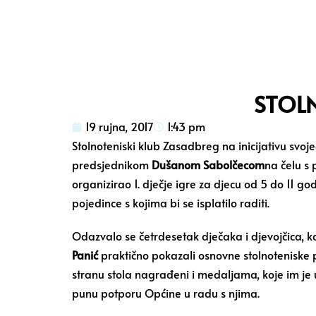
STOLN
19 rujna, 2017
1:43 pm
Stolnoteniski klub Zasadbreg na inicijativu svo
predsjednikom
Dušanom Sabolčecom
na čelu s
organizirao 1. dječje igre za djecu od 5 do 11 go
pojedince s kojima bi se isplatilo raditi.
Odazvalo se četrdesetak dječaka i djevojčica, k
Panić
praktično pokazali osnovne stolnoteniske p
stranu stola nagrađeni i medaljama, koje im je
punu potporu Općine u radu s njima.