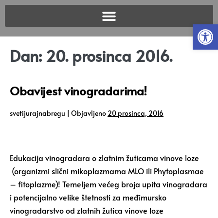
Open
Dan:
20. prosinca 2016.
Obavijest vinogradarima!
svetijurajnabregu
|
Objavljeno
20 prosinca, 2016
Edukacija vinogradara o zlatnim žuticama vinove loze
(organizmi slični mikoplazmama MLO ili Phytoplasmae
– fitoplazme)! Temeljem većeg broja upita vinogradara
i potencijalno velike štetnosti za međimursko
vinogradarstvo od zlatnih žutica vinove loze