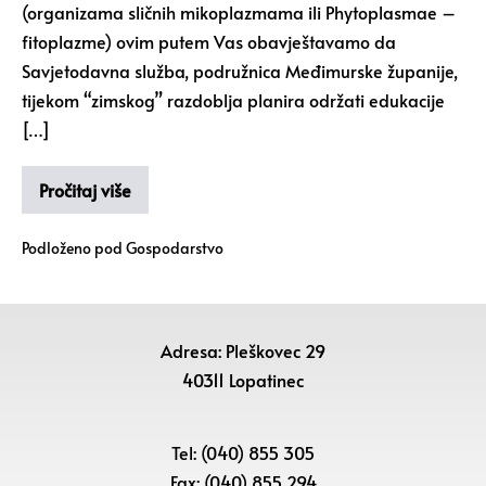
(organizama sličnih mikoplazmama ili Phytoplasmae –
fitoplazme) ovim putem Vas obavještavamo da
Savjetodavna služba, podružnica Međimurske županije,
tijekom “zimskog” razdoblja planira održati edukacije
[…]
Pročitaj više
Podloženo pod
Gospodarstvo
Adresa: Pleškovec 29
40311 Lopatinec
Tel: (040) 855 305
Fax: (040) 855 294