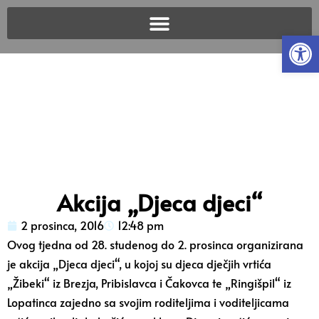
Open
Akcija „Djeca djeci“
2 prosinca, 2016
12:48 pm
Ovog tjedna od 28. studenog do 2. prosinca organizirana
je akcija „Djeca djeci“, u kojoj su djeca dječjih vrtića
„Žibeki“ iz Brezja, Pribislavca i Čakovca te „Ringišpil“ iz
Lopatinca zajedno sa svojim roditeljima i voditeljicama