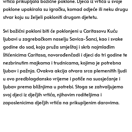
vrtića prikupljala božićne poklone. Djeca iz vrtića u svoje
poklone upakirala su igračku, komad odjeće ili neku drugu
stvar koju su željeli pokloniti drugom djetetu.
Svi božićni pokloni biti će poklonjeni u Caritasovu Kuću
ljubavi u zagrebačkom naselju Savica-Šanci, kao i svake
godine do sad, koja pruža smještaj i skrb najmlađim
štićenicima Caritasa, novorođenčadi i djeci do tri godine te
nezbrinutim majkama i trudnicama, kojima je potrebna
ljubav i pažnja. Ovakva akcija otvara srca plemenitih ljudi
u ovo predblagdansko vrijeme i potiče na suosjećanje i
ljubav prema bližnjima u potrebi. Stoga se zahvaljujemo
svoj djeci iz dječjih vrtića, njihovim roditeljima i
zaposlenicima dječjih vrtića na prikupljenim darovima.