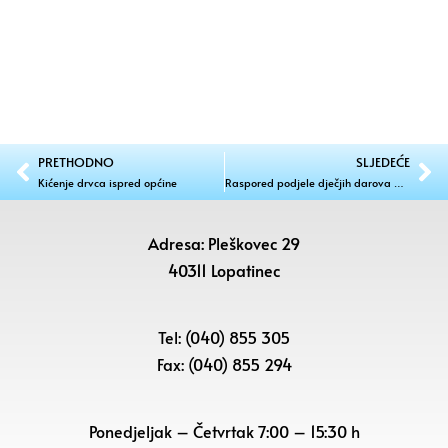
PRETHODNO
SLJEDEĆE
Kićenje drvca ispred općine
Raspored podjele dječjih darova 2016. za sva naselja
Adresa: Pleškovec 29
40311 Lopatinec
Tel: (040) 855 305
Fax: (040) 855 294
Ponedjeljak – Četvrtak 7:00 – 15:30 h