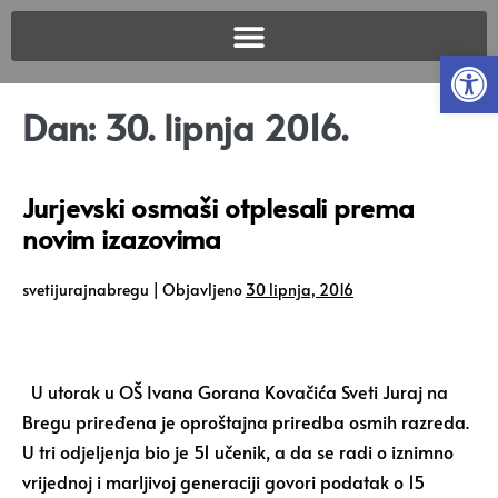
Open
Dan:
30. lipnja 2016.
Jurjevski osmaši otplesali prema
novim izazovima
svetijurajnabregu
|
Objavljeno
30 lipnja, 2016
U utorak u OŠ Ivana Gorana Kovačića Sveti Juraj na
Bregu priređena je oproštajna priredba osmih razreda.
U tri odjeljenja bio je 51 učenik, a da se radi o iznimno
vrijednoj i marljivoj generaciji govori podatak o 15