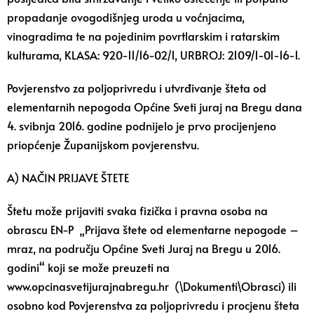
propadanje ovogodišnjeg uroda u voćnjacima,
vinogradima te na pojedinim povrtlarskim i ratarskim
kulturama, KLASA: 920-11/16-02/1, URBROJ: 2109/1-01-16-1.
Povjerenstvo za poljoprivredu i utvrđivanje šteta od
elementarnih nepogoda Općine Sveti juraj na Bregu dana
4. svibnja 2016. godine podnijelo je prvo procijenjeno
priopćenje Županijskom povjerenstvu.
A) NAČIN PRIJAVE ŠTETE
Štetu može prijaviti svaka fizička i pravna osoba na
obrascu EN-P „Prijava štete od elementarne nepogode –
mraz, na području Općine Sveti Juraj na Bregu u 2016.
godini“ koji se može preuzeti na
www.opcinasvetijurajnabregu.hr
(\Dokumenti\Obrasci) ili
osobno kod Povjerenstva za poljoprivredu i procjenu šteta