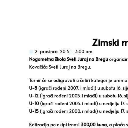
Zimski m
21 prosinca, 2015
3:00 pm
Nogometna škola Sveti Juraj na Bregu
organizir
Kovačića Sveti Juraj na Bregu.
Turnir će se odigravati u četiri kategorije prem
U-8
(igrači rođeni 2007. i mlađi) u subotu 16. s
U-12
(igrači rođeni 2003. i mlađi) u subotu 16. s
U-10
(igrači rođeni 2005. i mlađi) u nedjelju 17.
U-15
(igrači rođeni 2000. i mlađi) u nedjelju 17.
Kotizacija po ekipi iznosi
300,00 kuna
, a plaća 