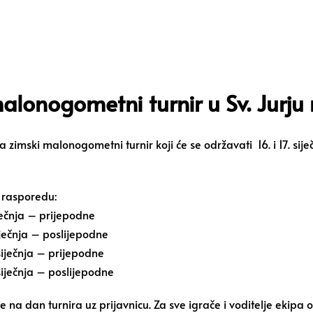
alonogometni turnir u Sv. Jurju
a zimski malonogometni turnir koji će se održavati 16. i 17. s
a rasporedu:
iječnja – prijepodne
iječnja – poslijepodne
 siječnja – prijepodne
 siječnja – poslijepodne
se na dan turnira uz prijavnicu. Za sve igrače i voditelje ekipa o