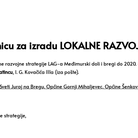
onicu za izradu LOKALNE RAZVO
e razvojne strategije LAG-a Međimurski doli i bregi do 2020.
atincu
, I. G. Kovačića 111a (iza pošte).
Sveti Juraj na Bregu, Općine Gornji Mihaljevec, Općine Šenkov
e strategije,