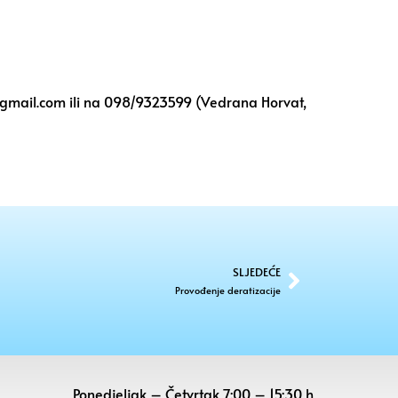
gmail.com
ili na 098/9323599 (Vedrana Horvat,
SLJEDEĆE
Provođenje deratizacije
Ponedjeljak – Četvrtak 7:00 – 15:30 h