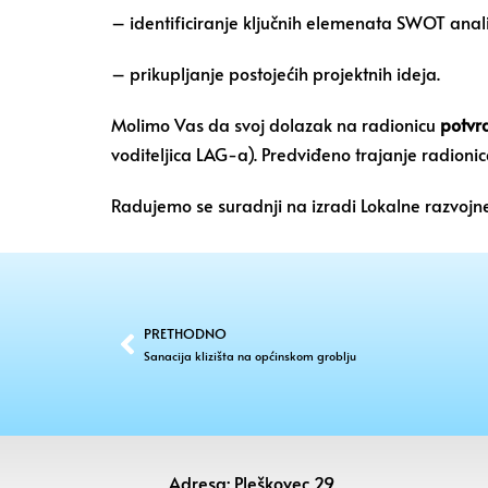
– identificiranje ključnih elemenata SWOT analize 
– prikupljanje postojećih projektnih ideja.
Molimo Vas da svoj dolazak na radionicu
potvrd
voditeljica LAG-a). Predviđeno trajanje radionic
Radujemo se suradnji na izradi Lokalne razvojne
PRETHODNO
Sanacija klizišta na općinskom groblju
Adresa: Pleškovec 29