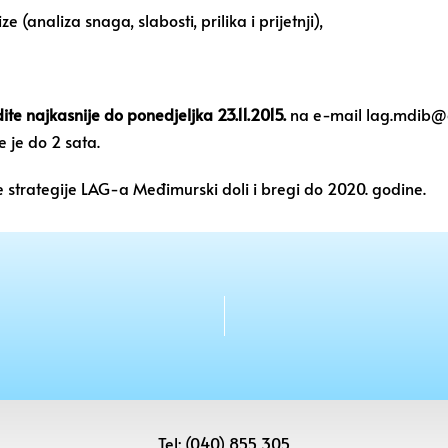
(analiza snaga, slabosti, prilika i prijetnji),
ite najkasnije do ponedjeljka 23.11.2015.
na e-mail
lag.mdib@
e je do 2 sata.
 strategije LAG-a Međimurski doli i bregi do 2020. godine.
Tel: (040) 855 305