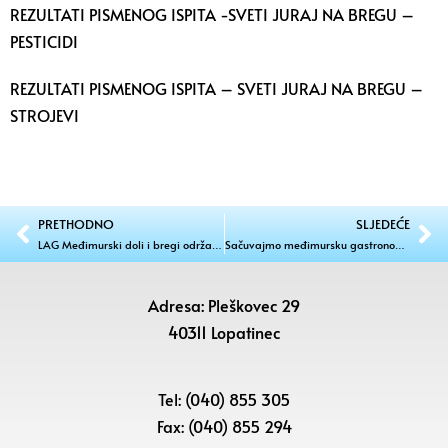
REZULTATI PISMENOG ISPITA -SVETI JURAJ NA BREGU –
PESTICIDI
REZULTATI PISMENOG ISPITA – SVETI JURAJ NA BREGU –
STROJEVI
PRETHODNO
SLJEDEĆE
LAG Međimurski doli i bregi održao je 4. sjednicu Skupštine Udruge
Sačuvajmo međimursku gastronomsku baštinu
Adresa: Pleškovec 29
40311 Lopatinec
Tel: (040) 855 305
Fax: (040) 855 294