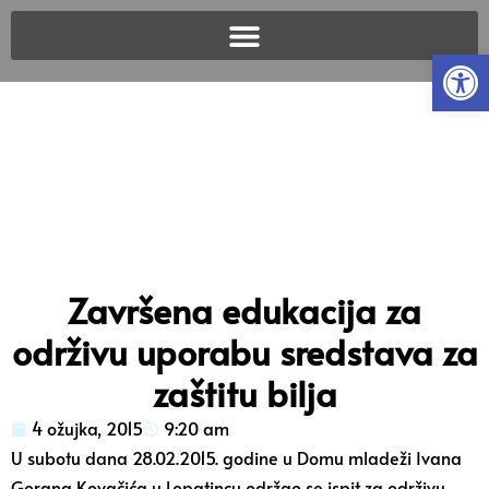
Open
Završena edukacija za
održivu uporabu sredstava za
zaštitu bilja
4 ožujka, 2015
9:20 am
U subotu dana 28.02.2015. godine u Domu mladeži Ivana
Gorana Kovačića u Lopatincu održao se ispit za održivu