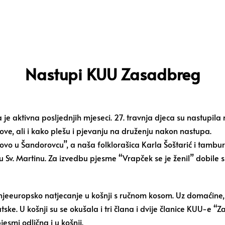
Nastupi KUU Zasadbreg
 je aktivna posljednjih mjeseci. 27. travnja djeca su nastupil
ve, ali i kako plešu i pjevanju na druženju nakon nastupa.
anovo u Šandorovcu”, a naša folklorašica Karla Šoštarić i tambur
Sv. Martinu. Za izvedbu pjesme “Vrapček se je ženil” dobile s
dnjeeuropsko natjecanje u košnji s ručnom kosom. Uz domaćine, s
ske. U košnji su se okušala i tri člana i dvije članice KUU-e “Z
esmi odlična i u košnji.