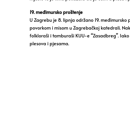
19. međimursko proštenje
U Zagrebu je 8. lipnja održano 19. međimursko 
povorkom i misom u Zagrebačkoj katedrali. Nakon
folkloraši i tamburaši KUU-e “Zasadbreg”. Iako i
plesova i pjesama.