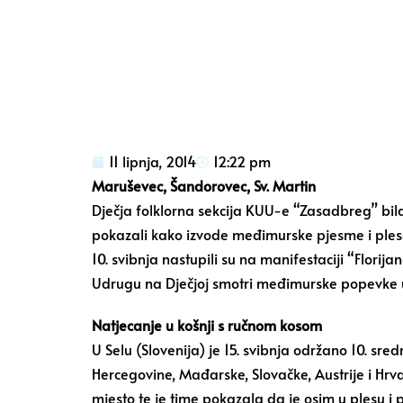
11 lipnja, 2014
12:22 pm
Maruševec, Šandorovec, Sv. Martin
Dječja folklorna sekcija KUU-e “Zasadbreg” bila
pokazali kako izvode međimurske pjesme i pleso
10. svibnja nastupili su na manifestaciji “Florij
Udrugu na Dječjoj smotri međimurske popevke u 
Natjecanje u košnji s ručnom kosom
U Selu (Slovenija) je 15. svibnja održano 10. sre
Hercegovine, Mađarske, Slovačke, Austrije i Hrvat
mjesto te je time pokazala da je osim u plesu i pj