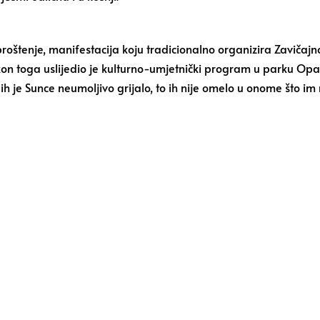
proštenje, manifestacija koju tradicionalno organizira Zaviča
 toga uslijedio je kulturno-umjetnički program u parku Opatov
h je Sunce neumoljivo grijalo, to ih nije omelo u onome što im 