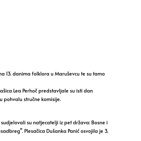
a na 13. danima folklora u Maruševcu te su tamo
ašica Lea Perhoč predstavljale su isti dan
u pohvalu stručne komisije.
udjelovali su natjecatelji iz pet država: Bosne i
asadbreg”. Plesačica Dušanka Panić osvojila je 3.