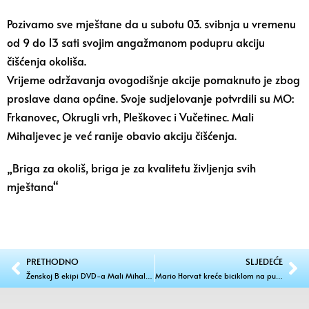
Pozivamo sve mještane da u subotu 03. svibnja u vremenu
od 9 do 13 sati svojim angažmanom podupru akciju
čišćenja okoliša.
Vrijeme održavanja ovogodišnje akcije pomaknuto je zbog
proslave dana općine. Svoje sudjelovanje potvrdili su MO:
Frkanovec, Okrugli vrh, Pleškovec i Vučetinec. Mali
Mihaljevec je već ranije obavio akciju čišćenja.
„Briga za okoliš, briga je za kvalitetu življenja svih
mještana“
PRETHODNO
SLJEDEĆE
Ženskoj B ekipi DVD-a Mali Mihaljevec prvo mjesto u Omišu
Mario Horvat kreće biciklom na put od 1880 km