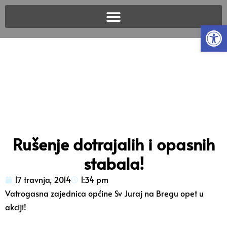
Open
Rušenje dotrajalih i opasnih
stabala!
17 travnja, 2014
1:34 pm
Vatrogasna zajednica općine Sv Juraj na Bregu opet u
akciji!