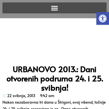
Open
URBANOVO 2013.: Dani
otvorenih podruma 24. i 25.
svibnja!
22 svibnja, 2013
9:42 am
Nakon nezaboravna tri dana u Štrigovi, ovaj vikend, točnije
24. i 25. svibnja, rezerviran je za „Dane otvorenih