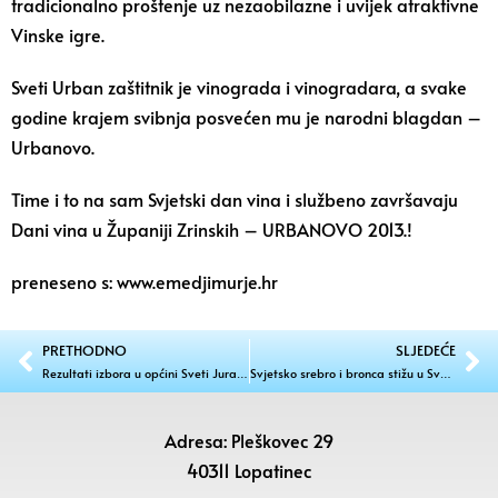
tradicionalno proštenje uz nezaobilazne i uvijek atraktivne
Vinske igre.
Sveti Urban zaštitnik je vinograda i vinogradara, a svake
godine krajem svibnja posvećen mu je narodni blagdan –
Urbanovo.
Time i to na sam Svjetski dan vina i službeno završavaju
Dani vina u Županiji Zrinskih – URBANOVO 2013.!
preneseno s: www.emedjimurje.hr
PRETHODNO
SLJEDEĆE
Rezultati izbora u općini Sveti Juraj na Bregu
Svjetsko srebro i bronca stižu u Sveti Juraj na Bregu
Adresa: Pleškovec 29
40311 Lopatinec