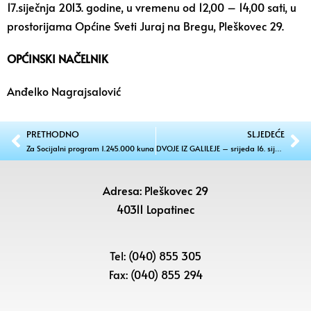
17.siječnja 2013. godine, u vremenu od 12,00 – 14,00 sati, u
prostorijama Općine Sveti Juraj na Bregu, Pleškovec 29.
OPĆINSKI NAČELNIK
Anđelko Nagrajsalović
PRETHODNO
SLJEDEĆE
Za Socijalni program 1.245.000 kuna
DVOJE IZ GALILEJE – srijeda 16. siječnja u 12.00, 16.00 i 19.00 sati
Adresa: Pleškovec 29
40311 Lopatinec
Tel: (040) 855 305
Fax: (040) 855 294