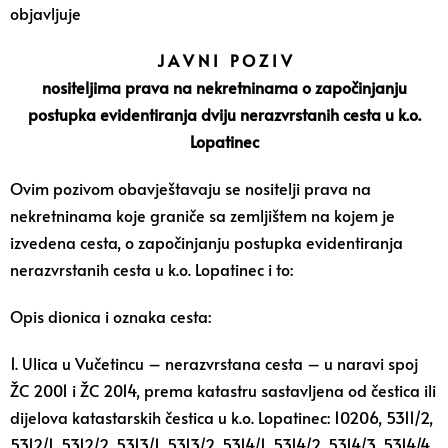
objavljuje
J A V N I P O Z I V
nositeljima prava na nekretninama o započinjanju
postupka evidentiranja dviju nerazvrstanih cesta u k.o.
Lopatinec
Ovim pozivom obavještavaju se nositelji prava na
nekretninama koje graniče sa zemljištem na kojem je
izvedena cesta, o započinjanju postupka evidentiranja
nerazvrstanih cesta u k.o. Lopatinec i to:
Opis dionica i oznaka cesta:
1. Ulica u Vučetincu – nerazvrstana cesta – u naravi spoj
ŽC 2001 i ŽC 2014, prema katastru sastavljena od čestica ili
dijelova katastarskih čestica u k.o. Lopatinec: 10206, 5311/2,
5312/1, 5312/2, 5313/1, 5313/2, 5314/1, 5314/2, 5314/3, 5314/4,