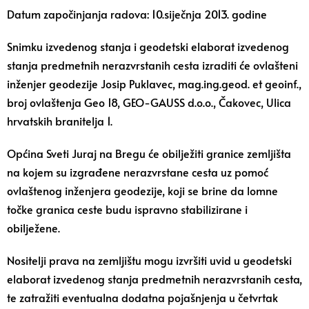
Datum započinjanja radova: 10.siječnja 2013. godine
Snimku izvedenog stanja i geodetski elaborat izvedenog
stanja predmetnih nerazvrstanih cesta izraditi će ovlašteni
inženjer geodezije Josip Puklavec, mag.ing.geod. et geoinf.,
broj ovlaštenja Geo 18, GEO-GAUSS d.o.o., Čakovec, Ulica
hrvatskih branitelja 1.
Općina Sveti Juraj na Bregu će obilježiti granice zemljišta
na kojem su izgrađene nerazvrstane cesta uz pomoć
ovlaštenog inženjera geodezije, koji se brine da lomne
točke granica ceste budu ispravno stabilizirane i
obilježene.
Nositelji prava na zemljištu mogu izvršiti uvid u geodetski
elaborat izvedenog stanja predmetnih nerazvrstanih cesta,
te zatražiti eventualna dodatna pojašnjenja u četvrtak