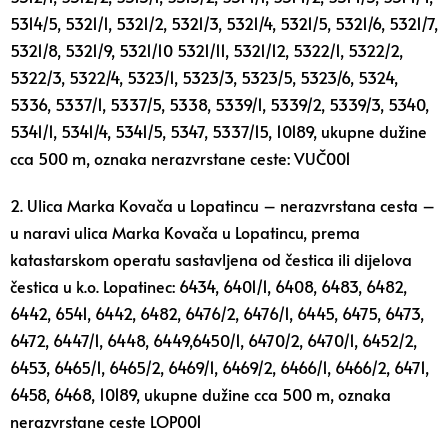
5314/5, 5321/1, 5321/2, 5321/3, 5321/4, 5321/5, 5321/6, 5321/7,
5321/8, 5321/9, 5321/10 5321/11, 5321/12, 5322/1, 5322/2,
5322/3, 5322/4, 5323/1, 5323/3, 5323/5, 5323/6, 5324,
5336, 5337/1, 5337/5, 5338, 5339/1, 5339/2, 5339/3, 5340,
5341/1, 5341/4, 5341/5, 5347, 5337/15, 10189, ukupne dužine
cca 500 m, oznaka nerazvrstane ceste: VUČ001
2. Ulica Marka Kovača u Lopatincu – nerazvrstana cesta –
u naravi ulica Marka Kovača u Lopatincu, prema
katastarskom operatu sastavljena od čestica ili dijelova
čestica u k.o. Lopatinec: 6434, 6401/1, 6408, 6483, 6482,
6442, 6541, 6442, 6482, 6476/2, 6476/1, 6445, 6475, 6473,
6472, 6447/1, 6448, 6449,6450/1, 6470/2, 6470/1, 6452/2,
6453, 6465/1, 6465/2, 6469/1, 6469/2, 6466/1, 6466/2, 6471,
6458, 6468, 10189, ukupne dužine cca 500 m, oznaka
nerazvrstane ceste LOP001