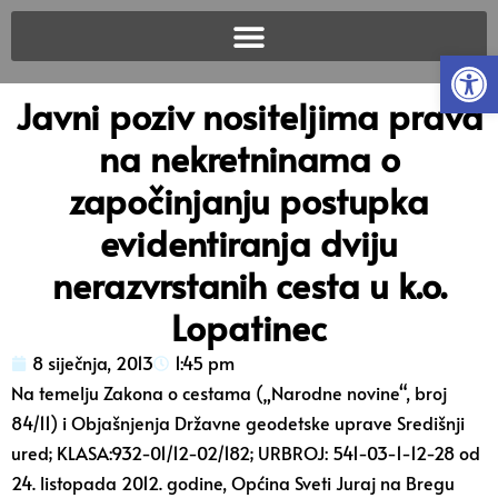
Open
Javni poziv nositeljima prava
na nekretninama o
započinjanju postupka
evidentiranja dviju
nerazvrstanih cesta u k.o.
Lopatinec
8 siječnja, 2013
1:45 pm
Na temelju Zakona o cestama („Narodne novine“, broj
84/11) i Objašnjenja Državne geodetske uprave Središnji
ured; KLASA:932-01/12-02/182; URBROJ: 541-03-1-12-28 od
24. listopada 2012. godine, Općina Sveti Juraj na Bregu