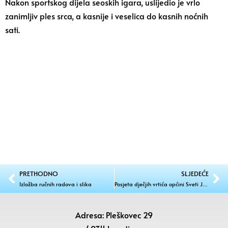
Nakon sportskog dijela seoskih igara, uslijedio je vrlo
zanimljiv ples srca, a kasnije i veselica do kasnih noćnih
sati.
PRETHODNO
SLJEDEĆE
Izložba ručnih radova i slika
Posjeta dječjih vrtića općini Sveti Juraj na Bregu
Adresa: Pleškovec 29