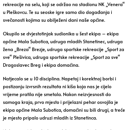
rekreacije na selu, koji se održao na stadionu NK „Venera“
u Pleškovcu. Te su seoske igre samo dio događanja i
svečanosti kojima su obilježeni dani naše općine.
Okupilo se dvjestotinjak sudionika u šest ekipa – ekipa
općine Mala Subotica, udruga mladih Stanetinec, udruga
žena „Breza“ Brezje, udruga sportske rekreacije „Sport za
sve“ Plešivica, udruga sportske rekreacije „Sport za sve“
Dragoslavec Breg i ekipa domaćina.
Natjecalo se u 10 disciplina. Napetoj i korektnoj borbi i
postizanju izvrsnih rezultata ni kiša koja nas je cijelo
vrijeme pratila nije smetala. Nakon neizvjesnosti do
samoga kraja, prvo mjesto i prijelazni pehar osvojila je
ekipa općine Mala Subotica, domaćini su bili drugi, a treće
je mjesto pripalo udruzi mladih iz Stanetinca.