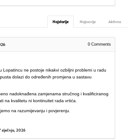
Najstarije
Najnovije
Aktivno
026
0
Comments
 u Lopatincu ne postoje nikakvi ozbiljni problemi u radu
dopusta dolazi do određenih promjena u sastavu
meno nadoknađena zamjenama stručnog i kvalificiranog
 na kvalitetu ni kontinuitet rada vrtića.
ujemo na razumijevanju i povjerenju.
 siječnja, 2026