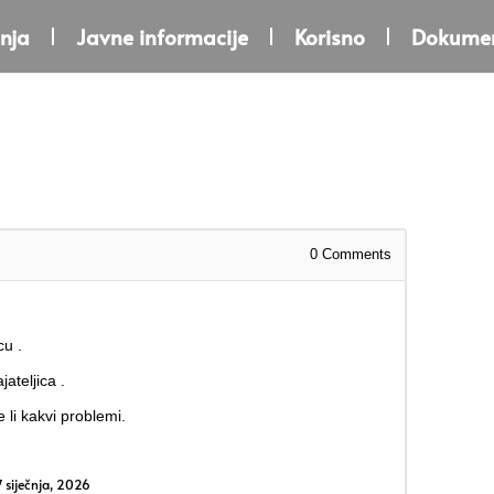
nja
Javne informacije
Korisno
Dokumen
0
Comments
cu .
ateljica .
 li kakvi problemi.
 siječnja, 2026