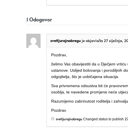
1
Odogovor
svetijurajnabregu
je objavio/la 27 siječnja, 2
Pozdrav,
želimo Vas obavijestiti da u Dječjem vrtiću
ustanove. Uslijed bolovanja i porodiljnih 
odgojitelja, što je uobičajena situacija.
Sva privremena odsustva bit će pravovre
osoblja, te navedene promjene neće utjecati
Razumijemo zabrinutost roditelja i zahvalj
Pozdrav.
svetijurajnabregu
27
Changed status to publish