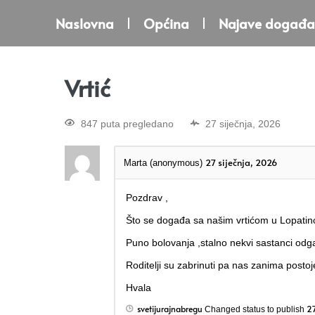
Naslovna
Općina
Najave događa
Vrtić
847 puta pregledano
27 siječnja, 2026
27 siječnja, 2026
Marta (anonymous)
Pozdrav ,
Što se događa sa našim vrtićom u Lopatin
Puno bolovanja ,stalno nekvi sastanci odgaj
Roditelji su zabrinuti pa nas zanima postoje
Hvala
svetijurajnabregu
27
Changed status to publish