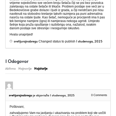
vrijeme svjedočimo sve većem broju šetača čiji se psi bez povodca
zaletavaju na ostale šetače ili trkače. Problem postaje sve veći jer u
Bedekovićeve grabe dolaze i ljudi iz grada, a čiji neistrčani psi nisu
naviknuti na slobodno kretanje takvih razmjera pa puni adrenalina
nasrću na ostale ljude. Kao šetač, nemoguće je procijeniti ima li pas
tek benigne namjere (igra) ili namjerava nekoga ugristi. Umjesto
šetnje koja pruža opuštanje i razbibrigu ona, nažalost, svakim
danom postaje sve stresnije i nesigurnije iskustvo.
Hvala unaprijed!
svetijurajnabregu
1 studenoga, 2025
Changed status to publish
1
Odogovor
Aktivno
Najnovije
Najstarije
svetijurajnabregu
je objavio/la 1 studenoga, 2025
0
Comments
Poštovani,
zahvaljujemo Vam na javljanju i ukazivanju na problem koji ste uočili