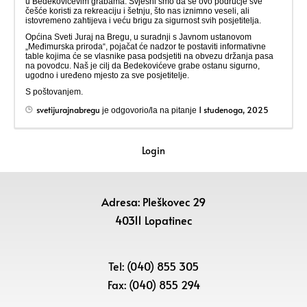
u Bedekovićevim grabama. Svjesni smo da se ovo područje sve
češće koristi za rekreaciju i šetnju, što nas iznimno veseli, ali
istovremeno zahtijeva i veću brigu za sigurnost svih posjetitelja.
Općina Sveti Juraj na Bregu, u suradnji s Javnom ustanovom
„Međimurska priroda“, pojačat će nadzor te postaviti informativne
table kojima će se vlasnike pasa podsjetiti na obvezu držanja pasa
na povodcu. Naš je cilj da Bedekovićeve grabe ostanu sigurno,
ugodno i uređeno mjesto za sve posjetitelje.
S poštovanjem.
svetijurajnabregu
1 studenoga, 2025
je odgovorio/la na pitanje
Login
Adresa: Pleškovec 29
40311 Lopatinec
Tel: (040) 855 305
Fax: (040) 855 294