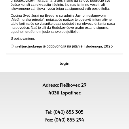
u Bedekovićevim grabama. Svjesni smo da se ovo područje sve
češće koristi za rekreaciju i šetnju, što nas iznimno veseli, ali
istovremeno zahtijeva i veću brigu za sigurnost svih posjetitelja.
Općina Sveti Juraj na Bregu, u suradnji s Javnom ustanovom
„Međimurska priroda“, pojačat će nadzor te postaviti informativne
table kojima će se vlasnike pasa podsjetiti na obvezu držanja pasa
na povodcu. Naš je cilj da Bedekovićeve grabe ostanu sigurno,
ugodno i uređeno mjesto za sve posjetitelje.
S poštovanjem.
svetijurajnabregu
1 studenoga, 2025
je odgovorio/la na pitanje
Login
Adresa: Pleškovec 29
40311 Lopatinec
Tel: (040) 855 305
Fax: (040) 855 294