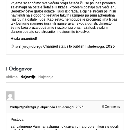
vrijeme svjedočimo sve većem broju šetača čiji se psi bez povodca
zaletavaju na ostale šetače ili trkače. Problem postaje sve veći jer u
Bedekovićeve grabe dolaze i ljudi iz grada, a čiji neistrčani psi nisu
naviknuti na slobodno kretanje takvih razmjera pa puni adrenalina
nasrću na ostale ljude. Kao šetač, nemoguće je procijeniti ima li pas
tek benigne namjere (igra) ili namjerava nekoga ugristi. Umjesto
šetnje koja pruža opuštanje i razbibrigu ona, nažalost, svakim
danom postaje sve stresnije i nesigurnije iskustvo.
Hvala unaprijed!
svetijurajnabregu
1 studenoga, 2025
Changed status to publish
1
Odogovor
Aktivno
Najnovije
Najstarije
svetijurajnabregu
je objavio/la 1 studenoga, 2025
0
Comments
Poštovani,
zahvaljujemo Vam na javljanju i ukazivanju na problem koji ste uočili