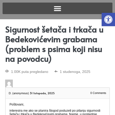
Open
Sigurnost šetača i trkača u
Bedekovićevim grabama
(problem s psima koji nisu
na povodcu)
1.00K puta pregledano
1 studenoga, 2025
31 listopada, 2025
0
Comments
D. (anonymous)
Poštovani,
interesira me ako se planira štogod poduzeti po pitanju sigurnosti
šetača i trkača u Bedekovićevim grabama. Naime, u posljednje