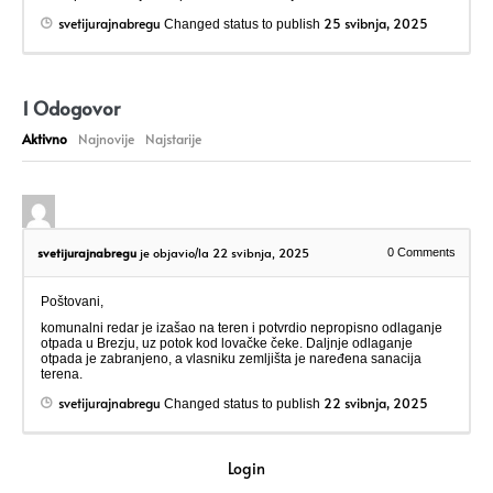
svetijurajnabregu
25 svibnja, 2025
Changed status to publish
1
Odogovor
Aktivno
Najnovije
Najstarije
svetijurajnabregu
je objavio/la 22 svibnja, 2025
0
Comments
Poštovani,
komunalni redar je izašao na teren i potvrdio nepropisno odlaganje
otpada u Brezju, uz potok kod lovačke čeke. Daljnje odlaganje
otpada je zabranjeno, a vlasniku zemljišta je naređena sanacija
terena.
svetijurajnabregu
22 svibnja, 2025
Changed status to publish
Login