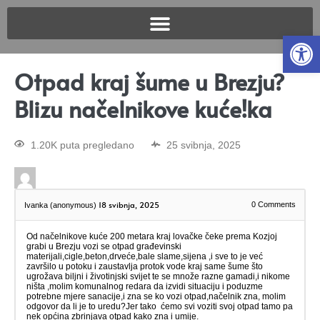
Open
Otpad kraj šume u Brezju?
Blizu načelnikove kuće!ka
1.20K puta pregledano
25 svibnja, 2025
18 svibnja, 2025
0
Comments
Ivanka (anonymous)
Od načelnikove kuće 200 metara kraj lovačke čeke prema Kozjoj
grabi u Brezju vozi se otpad građevinski
materijali,cigle,beton,drveće,bale slame,sijena ,i sve to je već
završilo u potoku i zaustavlja protok vode kraj same šume što
ugrožava biljni i životinjski svijet te se množe razne gamadi,i nikome
ništa ,molim komunalnog redara da izvidi situaciju i poduzme
potrebne mjere sanacije,i zna se ko vozi otpad,načelnik zna, molim
odgovor da li je to uredu?Jer tako ćemo svi voziti svoj otpad tamo pa
nek općina zbrinjava otpad kako zna i umije.