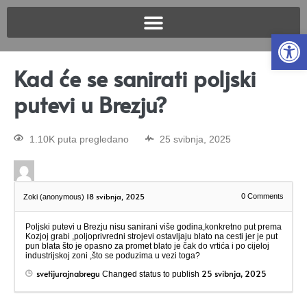
Open
Kad će se sanirati poljski
putevi u Brezju?
1.10K puta pregledano
25 svibnja, 2025
18 svibnja, 2025
0
Comments
Zoki (anonymous)
Poljski putevi u Brezju nisu sanirani više godina,konkretno put prema
Kozjoj grabi ,poljoprivredni strojevi ostavljaju blato na cesti jer je put
pun blata što je opasno za promet blato je čak do vrtića i po cijeloj
industrijskoj zoni ,što se poduzima u vezi toga?
svetijurajnabregu
25 svibnja, 2025
Changed status to publish