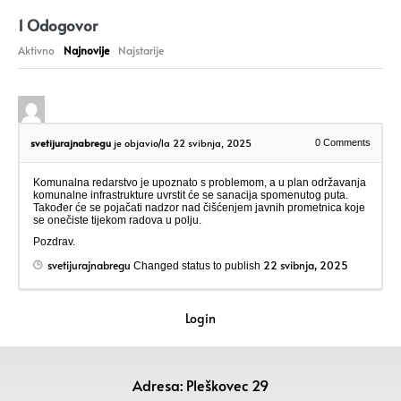
1
Odogovor
Aktivno
Najnovije
Najstarije
svetijurajnabregu
je objavio/la 22 svibnja, 2025
0
Comments
Komunalna redarstvo je upoznato s problemom, a u plan održavanja
komunalne infrastrukture uvrstit će se sanacija spomenutog puta.
Također će se pojačati nadzor nad čišćenjem javnih prometnica koje
se onečiste tijekom radova u polju.
Pozdrav.
svetijurajnabregu
22 svibnja, 2025
Changed status to publish
Login
Adresa: Pleškovec 29