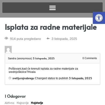
Open
Isplata za radne materijale
914 puta pregledano
3 listopada, 2025
3 listopada, 2025
0
Comments
Sandra (anonymous)
Poštovani,kad će krenuti isplata za radne materijale za
srednjoškolce?Hvala
svetijurajnabregu
3 listopada, 2025
Changed status to publish
1
Odogovor
Aktivno
Najnovije
Najstarije