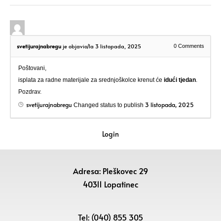
svetijurajnabregu
je objavio/la 3 listopada, 2025
0
Comments
Poštovani,
isplata za radne materijale za srednjoškolce krenut će
idući tjedan
.
Pozdrav.
svetijurajnabregu
3 listopada, 2025
Changed status to publish
Login
Adresa: Pleškovec 29
40311 Lopatinec
Tel: (040) 855 305